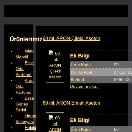
Ürünlerimiz
60 ml. ARON Çilekli Aseton
Islak
Ek Bilgi
Mendil
Esse
Ürün Kodu
50
Oda
Koli İçi Adet
24x12=28
Parfümü
Barkod
8690 432
Aron
Oda
Devamını oku...
Parfümü
Esse
60 ml. ARON Elmalı Aseton
Güneş
Serisi
Limon
Ek Bilgi
Kolonyası
Hakiki
Ürün Kodu
50