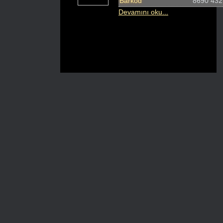
Barkod
8690 432
Devamını oku...